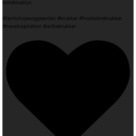
kombination.
#farmshopenggaarden #krukker #frostsikrekrukker
#haveinspiration #unikakrukker