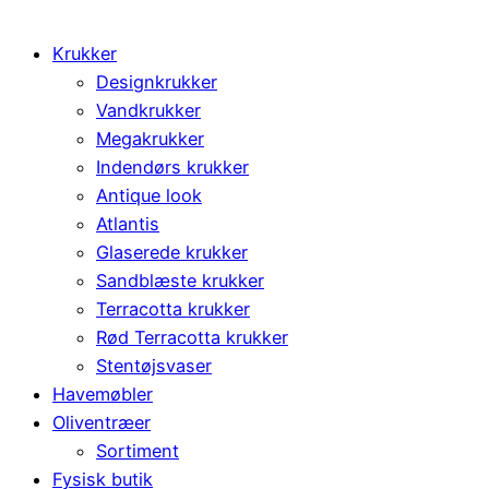
Krukker
Designkrukker
Vandkrukker
Megakrukker
Indendørs krukker
Antique look
Atlantis
Glaserede krukker
Sandblæste krukker
Terracotta krukker
Rød Terracotta krukker
Stentøjsvaser
Havemøbler
Oliventræer
Sortiment
Fysisk butik