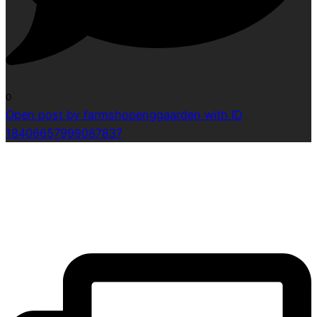
0
Open post by farmshopenggaarden with ID
18406657999087837