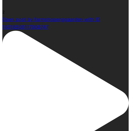
2
Open post by farmshopenggaarden with ID
18018506117908747