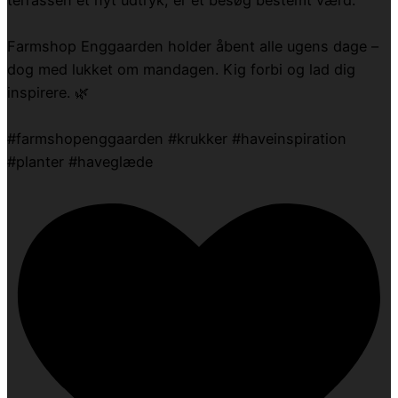
Farmshop Enggaarden holder åbent alle ugens dage –
dog med lukket om mandagen. Kig forbi og lad dig
inspirere. 🌿
#farmshopenggaarden #krukker #haveinspiration
#planter #haveglæde