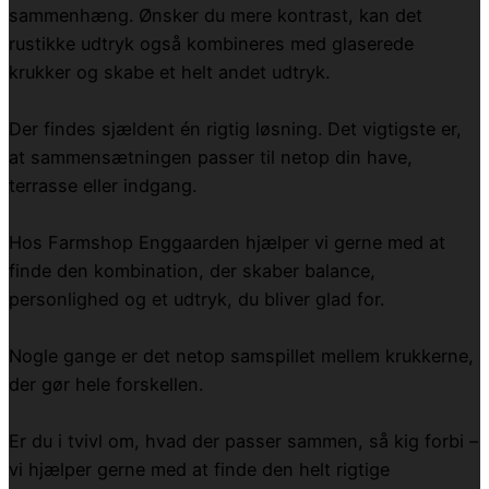
sammenhæng. Ønsker du mere kontrast, kan det
rustikke udtryk også kombineres med glaserede
krukker og skabe et helt andet udtryk.
Der findes sjældent én rigtig løsning. Det vigtigste er,
at sammensætningen passer til netop din have,
terrasse eller indgang.
Hos Farmshop Enggaarden hjælper vi gerne med at
finde den kombination, der skaber balance,
personlighed og et udtryk, du bliver glad for.
Nogle gange er det netop samspillet mellem krukkerne,
der gør hele forskellen.
Er du i tvivl om, hvad der passer sammen, så kig forbi –
vi hjælper gerne med at finde den helt rigtige