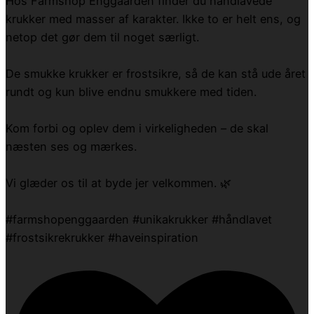
Hos Farmshop Enggaarden finder du håndlavede
krukker med masser af karakter. Ikke to er helt ens, og
netop det gør dem til noget særligt.
De smukke krukker er frostsikre, så de kan stå ude året
rundt og kun blive endnu smukkere med tiden.
Kom forbi og oplev dem i virkeligheden – de skal
næsten ses og mærkes.
Vi glæder os til at byde jer velkommen. 🌿
#farmshopenggaarden #unikakrukker #håndlavet
#frostsikrekrukker #haveinspiration