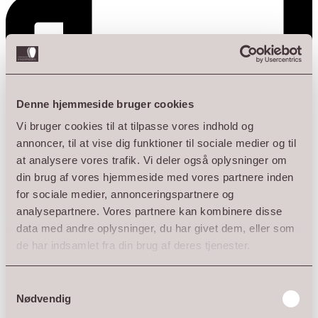
Denne hjemmeside bruger cookies
Vi bruger cookies til at tilpasse vores indhold og
annoncer, til at vise dig funktioner til sociale medier og til
at analysere vores trafik. Vi deler også oplysninger om
din brug af vores hjemmeside med vores partnere inden
for sociale medier, annonceringspartnere og
analysepartnere. Vores partnere kan kombinere disse
data med andre oplysninger, du har givet dem, eller som
de har indsamlet fra din brug af deres tjenester.
Den maritime stemning fik et ekstra pift på
Samtykkevalg
restaurantens terrasse.
Nødvendig