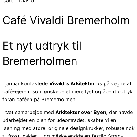
Cart
0
DKK
0
Café Vivaldi Bremerholm
Et nyt udtryk til
Bremerholmen
I januar kontaktede
Vivaldi’s Arkitekter
os på vegne af
café-ejeren, som ønskede et mere lyst og åbent udtryk
foran caféen på Bremerholmen.
I tæt samarbejde med
Arkitekter over Byen
, der havde
udarbejdet en plan for udeområdet, skabte vi en
løsning med store, originale designkrukker, robuste nok
til frost, cykler … og måske endda en festlig Strøg-