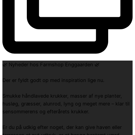
🌿 Nyheder hos Farmshop Enggaarden 🌿
Der er fyldt godt op med inspiration lige nu.
Smukke håndlavede krukker, masser af nye planter,
husløg, græsser, alunrod, lyng og meget mere – klar til
sensommerens og efterårets krukker.
Er du på udkig efter noget, der kan give haven eller
terrassen et nyt udtryk, er et besøg bestemt værd.