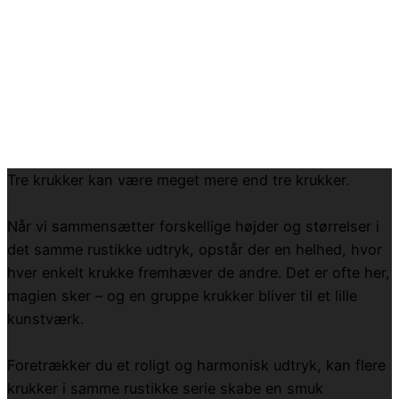
Tre krukker kan være meget mere end tre krukker.
Når vi sammensætter forskellige højder og størrelser i
det samme rustikke udtryk, opstår der en helhed, hvor
hver enkelt krukke fremhæver de andre. Det er ofte her,
magien sker – og en gruppe krukker bliver til et lille
kunstværk.
Foretrækker du et roligt og harmonisk udtryk, kan flere
krukker i samme rustikke serie skabe en smuk