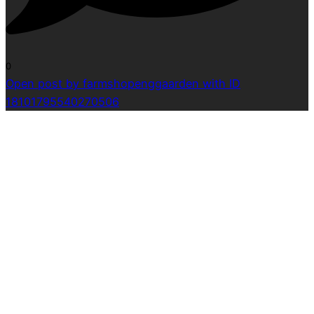
0
Open post by farmshopenggaarden with ID
18101795540270506