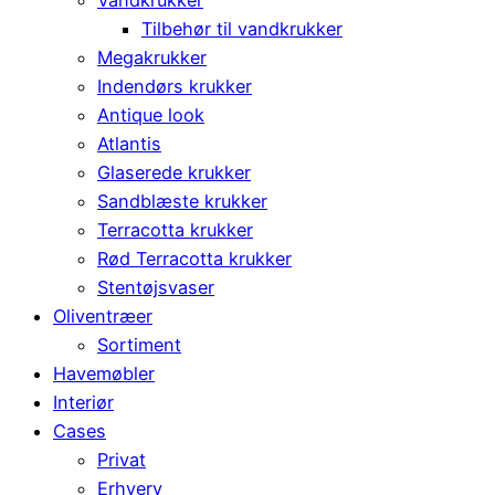
Vandkrukker
Tilbehør til vandkrukker
Megakrukker
Indendørs krukker
Antique look
Atlantis
Glaserede krukker
Sandblæste krukker
Terracotta krukker
Rød Terracotta krukker
Stentøjsvaser
Oliventræer
Sortiment
Havemøbler
Interiør
Cases
Privat
Erhverv