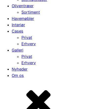
Oliventræer
Sortiment
Havemøbler
Interiør
Cases
Privat
Erhverv
Galleri
Privat
Erhverv
Nyheder
Om os