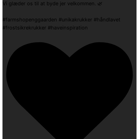
Vi glæder os til at byde jer velkommen. 🌿
#farmshopenggaarden #unikakrukker #håndlavet
#frostsikrekrukker #haveinspiration