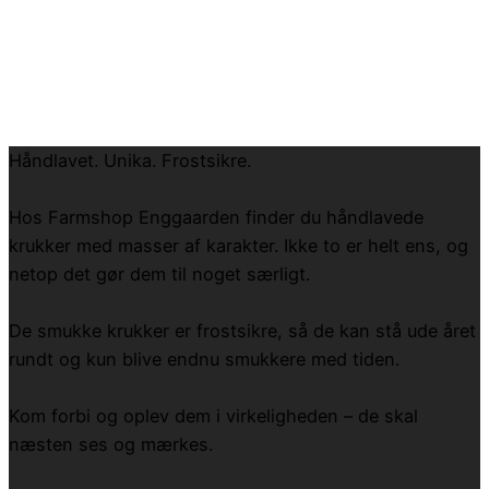
Håndlavet. Unika. Frostsikre.
Hos Farmshop Enggaarden finder du håndlavede
krukker med masser af karakter. Ikke to er helt ens, og
netop det gør dem til noget særligt.
De smukke krukker er frostsikre, så de kan stå ude året
rundt og kun blive endnu smukkere med tiden.
Kom forbi og oplev dem i virkeligheden – de skal
næsten ses og mærkes.