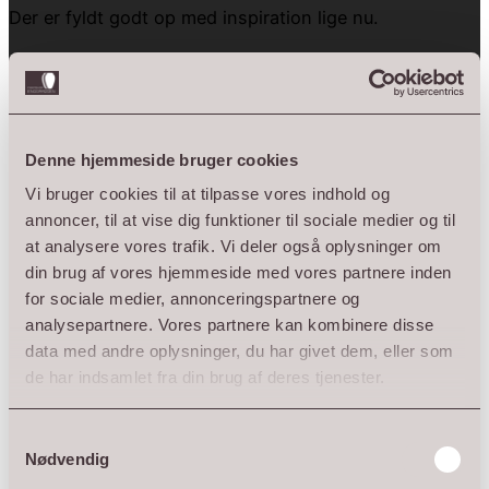
Der er fyldt godt op med inspiration lige nu.
Smukke håndlavede krukker, masser af nye planter,
husløg, græsser, alunrod, lyng og meget mere – klar til
sensommerens og efterårets krukker.
Denne hjemmeside bruger cookies
Er du på udkig efter noget, der kan give haven eller
Vi bruger cookies til at tilpasse vores indhold og
terrassen et nyt udtryk, er et besøg bestemt værd.
annoncer, til at vise dig funktioner til sociale medier og til
at analysere vores trafik. Vi deler også oplysninger om
Farmshop Enggaarden holder åbent alle ugens dage –
din brug af vores hjemmeside med vores partnere inden
for sociale medier, annonceringspartnere og
dog med lukket om mandagen. Kig forbi og lad dig
analysepartnere. Vores partnere kan kombinere disse
inspirere. 🌿
data med andre oplysninger, du har givet dem, eller som
de har indsamlet fra din brug af deres tjenester.
#farmshopenggaarden #krukker #haveinspiration
#planter #haveglæde
Samtykkevalg
Nødvendig