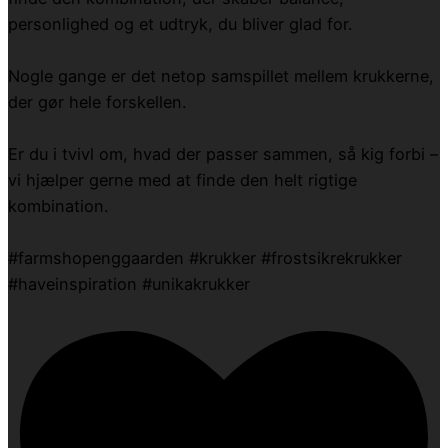
personlighed og et udtryk, du bliver glad for.
Nogle gange er det netop samspillet mellem krukkerne,
der gør hele forskellen.
Er du i tvivl om, hvad der passer sammen, så kig forbi –
vi hjælper gerne med at finde den helt rigtige
kombination.
#farmshopenggaarden #krukker #frostsikrekrukker
#haveinspiration #unikakrukker