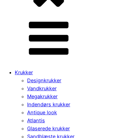
Krukker
Designkrukker
Vandkrukker
Megakrukker
Indendørs krukker
Antique look
Atlantis
Glaserede krukker
Sandblæste krukker