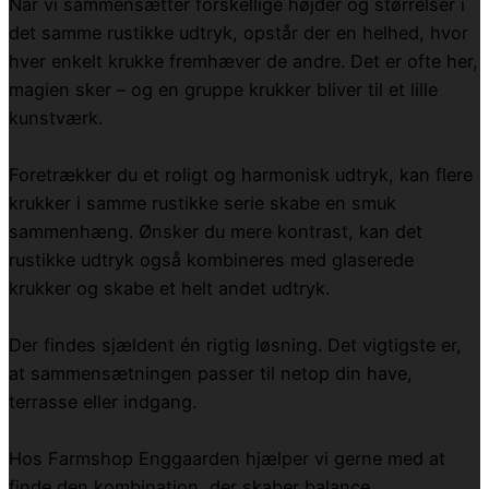
Når vi sammensætter forskellige højder og størrelser i
det samme rustikke udtryk, opstår der en helhed, hvor
hver enkelt krukke fremhæver de andre. Det er ofte her,
magien sker – og en gruppe krukker bliver til et lille
kunstværk.
Foretrækker du et roligt og harmonisk udtryk, kan flere
krukker i samme rustikke serie skabe en smuk
sammenhæng. Ønsker du mere kontrast, kan det
rustikke udtryk også kombineres med glaserede
krukker og skabe et helt andet udtryk.
Der findes sjældent én rigtig løsning. Det vigtigste er,
at sammensætningen passer til netop din have,
terrasse eller indgang.
Hos Farmshop Enggaarden hjælper vi gerne med at
finde den kombination, der skaber balance,