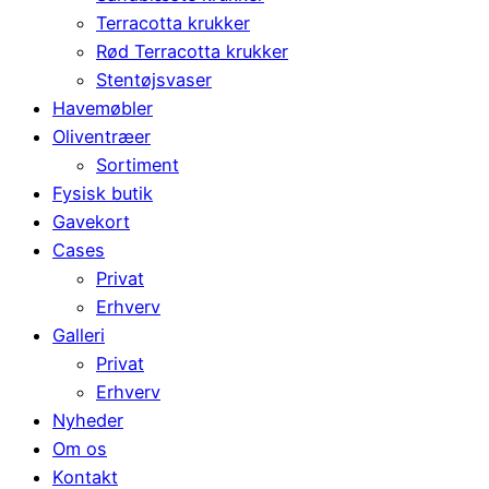
Terracotta krukker
Rød Terracotta krukker
Stentøjsvaser
Havemøbler
Oliventræer
Sortiment
Fysisk butik
Gavekort
Cases
Privat
Erhverv
Galleri
Privat
Erhverv
Nyheder
Om os
Kontakt