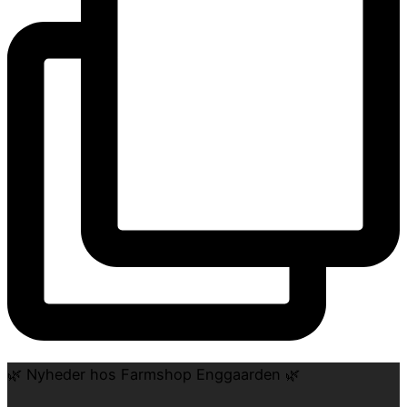
🌿 Nyheder hos Farmshop Enggaarden 🌿