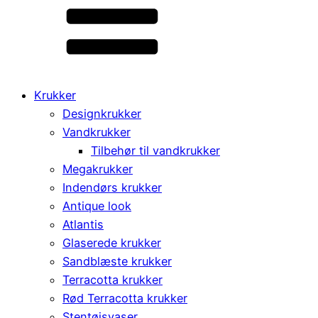
Krukker
Designkrukker
Vandkrukker
Tilbehør til vandkrukker
Megakrukker
Indendørs krukker
Antique look
Atlantis
Glaserede krukker
Sandblæste krukker
Terracotta krukker
Rød Terracotta krukker
Stentøjsvaser