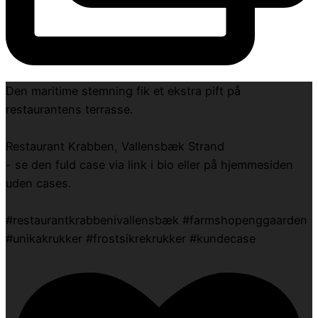
Den maritime stemning fik et ekstra pift på
restaurantens terrasse.
Restaurant Krabben, Vallensbæk Strand
- se den fuld case via link i bio eller på hjemmesiden
uden cases.
#restaurantkrabbenivallensbæk #farmshopenggaarden
#unikakrukker #frostsikrekrukker #kundecase