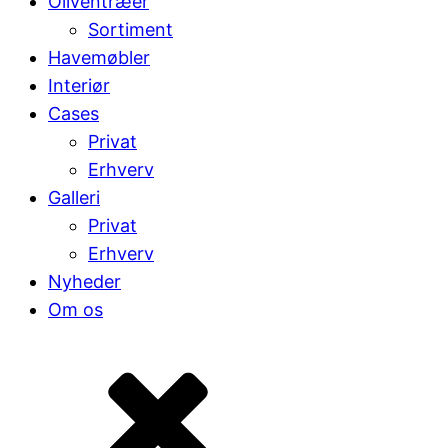
Oliventræer
Sortiment
Havemøbler
Interiør
Cases
Privat
Erhverv
Galleri
Privat
Erhverv
Nyheder
Om os