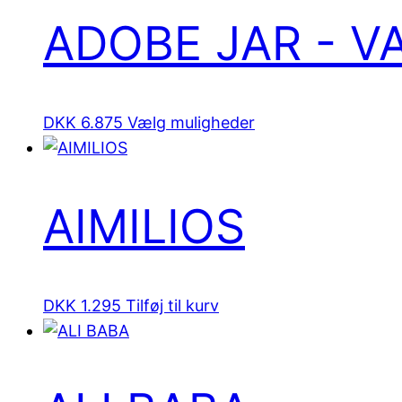
ADOBE JAR - 
Dette
DKK
6.875
Vælg muligheder
vare
har
flere
AIMILIOS
varianter.
Mulighederne
kan
vælges
DKK
1.295
Tilføj til kurv
på
varesiden