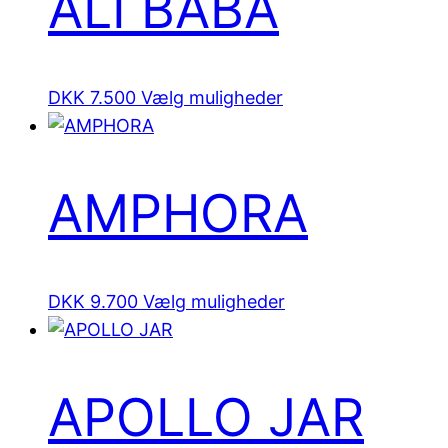
ALI BABA
Dette
DKK
7.500
Vælg muligheder
vare
har
flere
AMPHORA
varianter.
Mulighederne
kan
vælges
Dette
DKK
9.700
Vælg muligheder
på
vare
varesiden
har
flere
APOLLO JAR
varianter.
Mulighederne