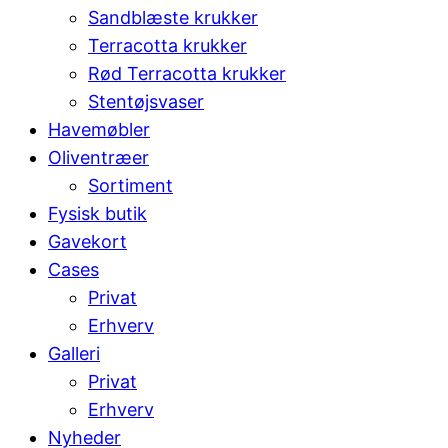
Sandblæste krukker
Terracotta krukker
Rød Terracotta krukker
Stentøjsvaser
Havemøbler
Oliventræer
Sortiment
Fysisk butik
Gavekort
Cases
Privat
Erhverv
Galleri
Privat
Erhverv
Nyheder