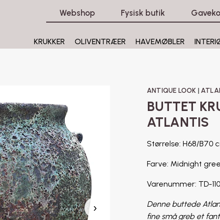
Webshop
Fysisk butik
Gaveko
KRUKKER
OLIVENTRÆER
HAVEMØBLER
INTERI
ANTIQUE LOOK
|
ATLA
BUTTET KR
ATLANTIS
Størrelse: H68/
Farve: Midnight gre
Varenummer: TD-11
Denne buttede Atlant
›
fine små greb et fant