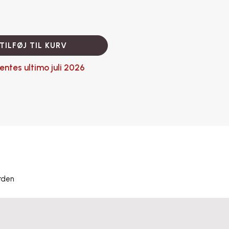
TILFØJ TIL KURV
entes ultimo juli 2026
rden
nd tre krukker.
Smukkere bliver det næsten ikke.
og størrelser i det
Vores Tall Temple Jar står smukt og majestætisk med udsigt til