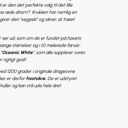
r den det perfekte valg til det lille
fine røde ahorn? Krukken har nemlig en
ver den "vejgreb" og sikrer, at træet
er ser ud, som om de er fundet på havets
nge størrelser og i t0 melerede farver:
 ”
Oceanic White
”, som alle supplerer vores
 rigtigt godt.
ed 1200 grader i originale drageovne
ker er derfor
frostsikre.
De er udstyret
ler og kan stå ude hele året.