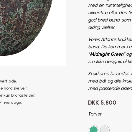
Med sin rummelighed e
oliventræ eller den 
god bred bund, som gi
aldrig vælter.
Vores Atlantis krukk
bund. De kommer i ma
”
Midnight Green
” og
smukke designkrukker
Krukkerne brændes v
med bål, og alle kruk
overflade.
med passende drænhul
e nordiske vejr.
r kun brofaste øer.
DKK
5.800
–7 hverdage.
Farver