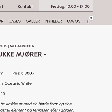
rt
Kontakt
Fredag: 10.00 - 17.00
0
ØR
CASES
GALLERI
NYHEDER
OM OS
Cart
NTIS
|
MEGAKRUKKER
UKKE M/ØRER -
B70 cm
Pris: 5.800,-
en, Oceanic White
040
is-krukke er med sin bløde form og sine
astisk element på terrassen eller i gården.