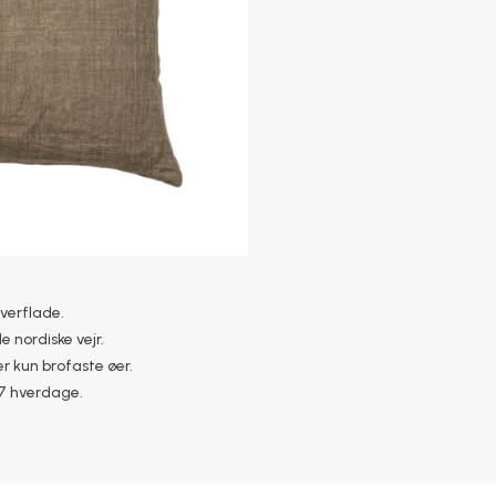
overflade.
e nordiske vejr.
r kun brofaste øer.
–7 hverdage.