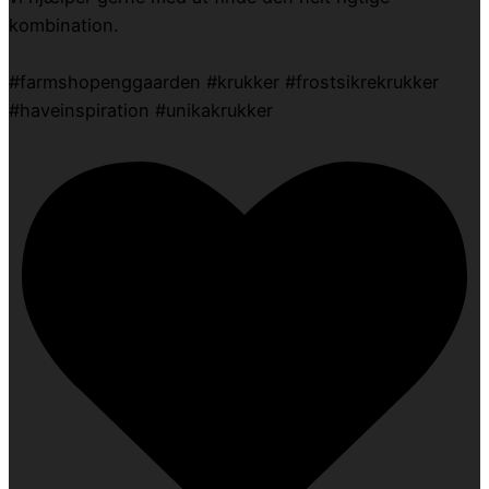
kombination.
#farmshopenggaarden #krukker #frostsikrekrukker
#haveinspiration #unikakrukker