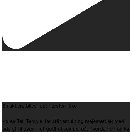
Smukkere bliver det næsten ikke.
Vores Tall Temple Jar står smukt og majestætisk med
udsigt til søen – et godt eksempel på, hvordan en unika