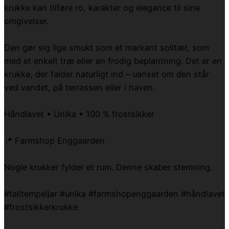
krukke kan tilføre ro, karakter og elegance til sine
omgivelser.
Den gør sig lige smukt som et markant solitær, som
med et enkelt træ eller en frodig beplantning. Det er en
krukke, der falder naturligt ind – uanset om den står
ved vandet, på terrassen eller i haven.
Håndlavet • Unika • 100 % frostsikker
📍 Farmshop Enggaarden
Nogle krukker fylder et rum. Denne skaber stemning.
#talltempeljar #unika #farmshopenggaarden #håndlavet
#frostsikkerkrukke