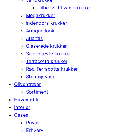
Vandkrukker
Tilbehør til vandkrukker
Megakrukker
Indendørs krukker
Antique look
Atlantis
Glaserede krukker
Sandblæste krukker
Terracotta krukker
Rød Terracotta krukker
Stentøjsvaser
Oliventræer
Sortiment
Havemøbler
Interiør
Cases
Privat
Erhverv