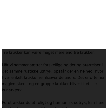
Tre krukker kan være meget mere end tre krukker.
Når vi sammensætter forskellige højder og størrelser i
det samme rustikke udtryk, opstår der en helhed, hvor
hver enkelt krukke fremhæver de andre. Det er ofte her,
magien sker – og en gruppe krukker bliver til et lille
kunstværk.
Foretrækker du et roligt og harmonisk udtryk, kan flere