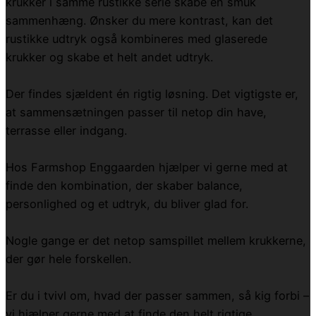
krukker i samme rustikke serie skabe en smuk
sammenhæng. Ønsker du mere kontrast, kan det
rustikke udtryk også kombineres med glaserede
krukker og skabe et helt andet udtryk.
Der findes sjældent én rigtig løsning. Det vigtigste er,
at sammensætningen passer til netop din have,
terrasse eller indgang.
Hos Farmshop Enggaarden hjælper vi gerne med at
finde den kombination, der skaber balance,
personlighed og et udtryk, du bliver glad for.
Nogle gange er det netop samspillet mellem krukkerne,
der gør hele forskellen.
Er du i tvivl om, hvad der passer sammen, så kig forbi –
vi hjælper gerne med at finde den helt rigtige