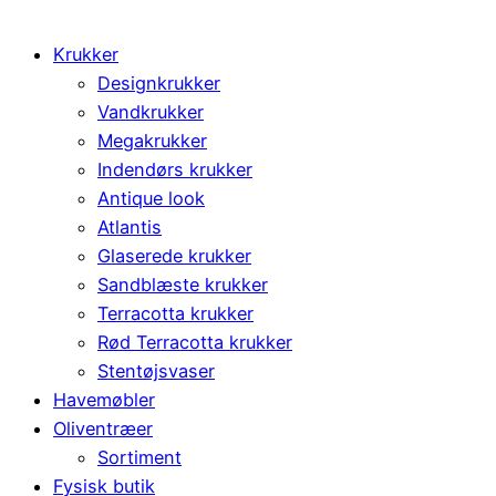
Krukker
Designkrukker
Vandkrukker
Megakrukker
Indendørs krukker
Antique look
Atlantis
Glaserede krukker
Sandblæste krukker
Terracotta krukker
Rød Terracotta krukker
Stentøjsvaser
Havemøbler
Oliventræer
Sortiment
Fysisk butik