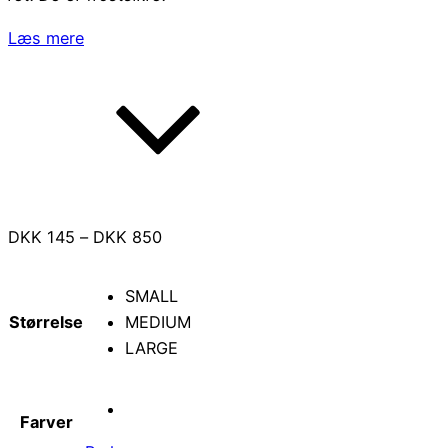
Læs mere
Prisinterval:
DKK
145
–
DKK
850
DKK 145
til
SMALL
DKK 850
Størrelse
MEDIUM
LARGE
Farver