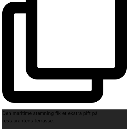
Den maritime stemning fik et ekstra pift på
restaurantens terrasse.