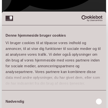
0
Open post by farmshopenggaarden with ID
Denne hjemmeside bruger cookies
18101795540270506
Vi bruger cookies til at tilpasse vores indhold og
annoncer, til at vise dig funktioner til sociale medier og til
at analysere vores trafik. Vi deler også oplysninger om
din brug af vores hjemmeside med vores partnere inden
for sociale medier, annonceringspartnere og
analysepartnere. Vores partnere kan kombinere disse
data med andre oplysninger, du har givet dem, eller som
de har indsamlet fra din brug af deres tjenester.
Samtykkevalg
Nødvendig