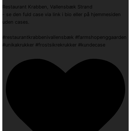
Restaurant Krabben, Vallensbæk Strand
- se den fuld case via link i bio eller på hjemmesiden
uden cases.
#restaurantkrabbenivallensbæk #farmshopenggaarden
#unikakrukker #frostsikrekrukker #kundecase