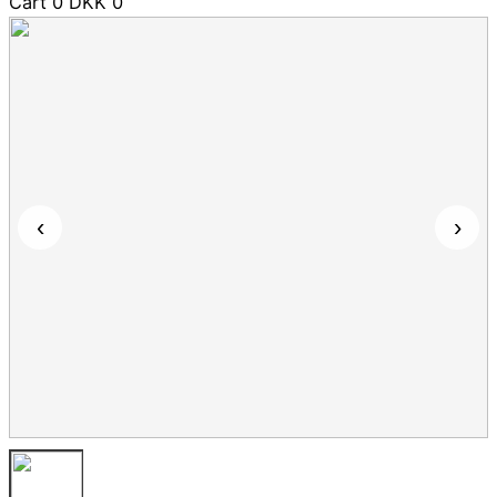
Cart
0
DKK
0
‹
›