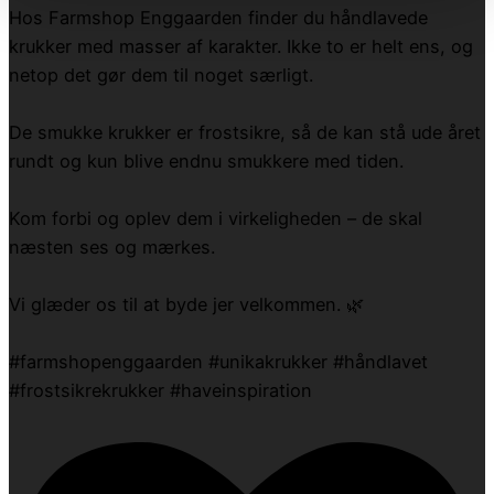
Hos Farmshop Enggaarden finder du håndlavede
krukker med masser af karakter. Ikke to er helt ens, og
netop det gør dem til noget særligt.
De smukke krukker er frostsikre, så de kan stå ude året
rundt og kun blive endnu smukkere med tiden.
Kom forbi og oplev dem i virkeligheden – de skal
næsten ses og mærkes.
Vi glæder os til at byde jer velkommen. 🌿
#farmshopenggaarden #unikakrukker #håndlavet
#frostsikrekrukker #haveinspiration