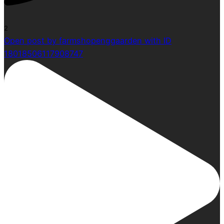
2
Open post by farmshopenggaarden with ID
18018506117908747