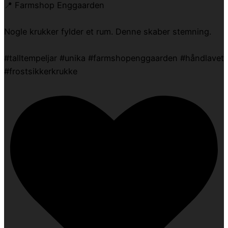
📍 Farmshop Enggaarden
Nogle krukker fylder et rum. Denne skaber stemning.
#talltempeljar #unika #farmshopenggaarden #håndlavet
#frostsikkerkrukke