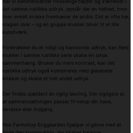
Når vi sammensætter forskellige højder og størrelser i
det samme rustikke udtryk, opstår der en helhed, hvor
hver enkelt krukke fremhæver de andre. Det er ofte her,
magien sker – og en gruppe krukker bliver til et lille
kunstværk.
Foretrækker du et roligt og harmonisk udtryk, kan flere
krukker i samme rustikke serie skabe en smuk
sammenhæng. Ønsker du mere kontrast, kan det
rustikke udtryk også kombineres med glaserede
krukker og skabe et helt andet udtryk.
Der findes sjældent én rigtig løsning. Det vigtigste er,
at sammensætningen passer til netop din have,
terrasse eller indgang.
Hos Farmshop Enggaarden hjælper vi gerne med at
finde den kombination, der skaber balance,