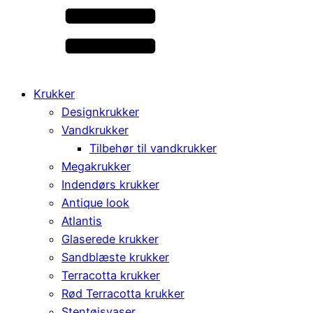
Krukker
Designkrukker
Vandkrukker
Tilbehør til vandkrukker
Megakrukker
Indendørs krukker
Antique look
Atlantis
Glaserede krukker
Sandblæste krukker
Terracotta krukker
Rød Terracotta krukker
Stentøjsvaser