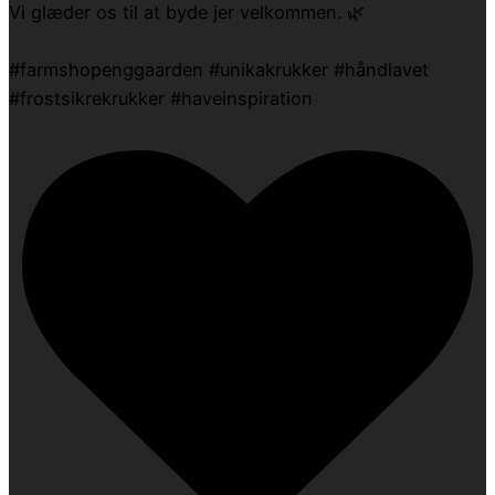
Vi glæder os til at byde jer velkommen. 🌿
#farmshopenggaarden #unikakrukker #håndlavet
#frostsikrekrukker #haveinspiration