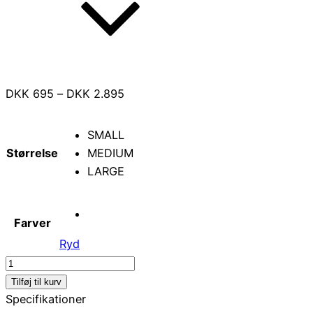
Prisinterval:
DKK
695
–
DKK
2.895
DKK 695
til
SMALL
DKK 2.895
Størrelse
MEDIUM
LARGE
Farver
Ryd
KRUKKE
antal
Tilføj til kurv
Specifikationer