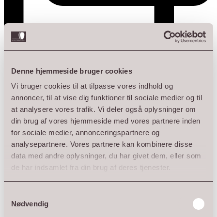
Den maritime stemning fik et ekstra pift på
Denne hjemmeside bruger cookies
restaurantens terrasse.
Vi bruger cookies til at tilpasse vores indhold og
annoncer, til at vise dig funktioner til sociale medier og til
Restaurant Krabben, Vallensbæk Strand
at analysere vores trafik. Vi deler også oplysninger om
- se den fuld case via link i bio eller på hjemmesiden
din brug af vores hjemmeside med vores partnere inden
uden cases.
for sociale medier, annonceringspartnere og
analysepartnere. Vores partnere kan kombinere disse
#restaurantkrabbenivallensbæk #farmshopenggaarden
data med andre oplysninger, du har givet dem, eller som
#unikakrukker #frostsikrekrukker #kundecase
de har indsamlet fra din brug af deres tjenester.
Samtykkevalg
Nødvendig