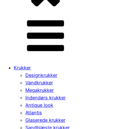
Krukker
Designkrukker
Vandkrukker
Megakrukker
Indendørs krukker
Antique look
Atlantis
Glaserede krukker
Sandblæste krukker