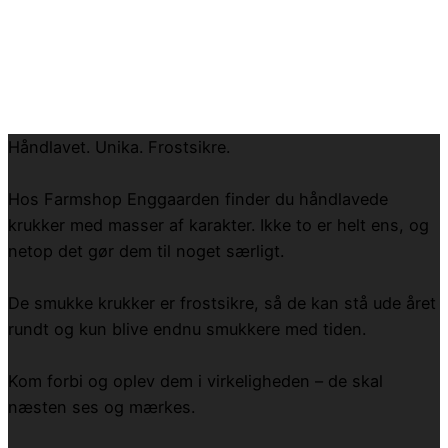
Håndlavet. Unika. Frostsikre.
Hos Farmshop Enggaarden finder du håndlavede
krukker med masser af karakter. Ikke to er helt ens, og
netop det gør dem til noget særligt.
De smukke krukker er frostsikre, så de kan stå ude året
rundt og kun blive endnu smukkere med tiden.
Kom forbi og oplev dem i virkeligheden – de skal
næsten ses og mærkes.