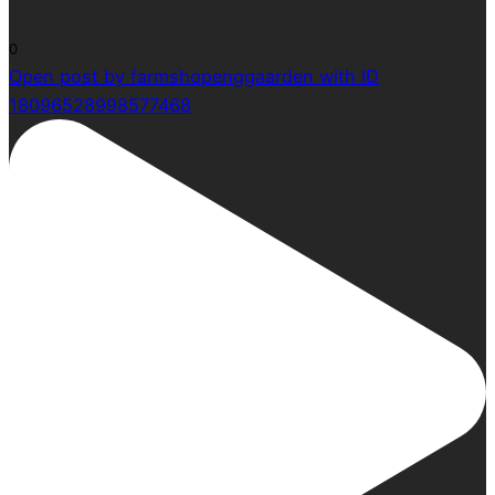
0
Open post by farmshopenggaarden with ID
18096528998577468