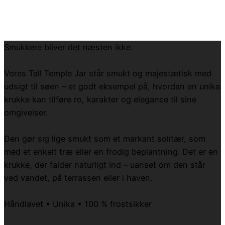
Smukkere bliver det næsten ikke.
Vores Tall Temple Jar står smukt og majestætisk med
udsigt til søen – et godt eksempel på, hvordan en unika
krukke kan tilføre ro, karakter og elegance til sine
omgivelser.
Den gør sig lige smukt som et markant solitær, som
med et enkelt træ eller en frodig beplantning. Det er en
krukke, der falder naturligt ind – uanset om den står
ved vandet, på terrassen eller i haven.
Håndlavet • Unika • 100 % frostsikker