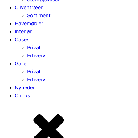
Oliventræer
Sortiment
Havemøbler
Interiør
Cases
Privat
Erhverv
Galleri
Privat
Erhverv
Nyheder
Om os