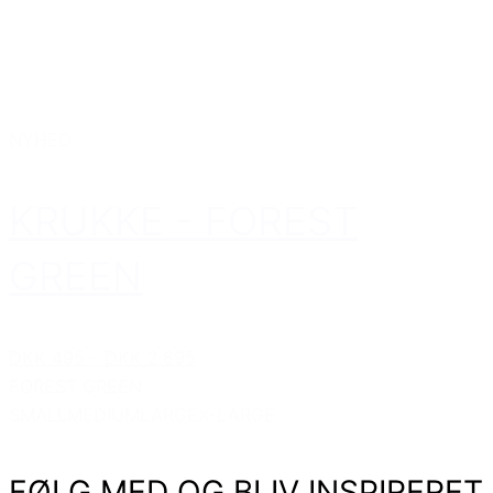
NYHED
KRUKKE - FOREST
GREEN
DKK 495
–
DKK 2.895
FOREST GREEN
SMALL
MEDIUM
LARGE
X-LARGE
FØLG MED OG BLIV INSPIRERET