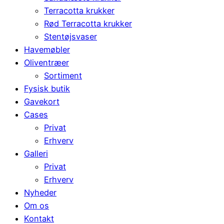
Terracotta krukker
Rød Terracotta krukker
Stentøjsvaser
Havemøbler
Oliventræer
Sortiment
Fysisk butik
Gavekort
Cases
Privat
Erhverv
Galleri
Privat
Erhverv
Nyheder
Om os
Kontakt