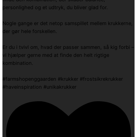
personlighed og et udtryk, du bliver glad for.
Nogle gange er det netop samspillet mellem krukkerne,
der gør hele forskellen.
Er du i tvivl om, hvad der passer sammen, så kig forbi –
vi hjælper gerne med at finde den helt rigtige
kombination.
#farmshopenggaarden #krukker #frostsikrekrukker
#haveinspiration #unikakrukker