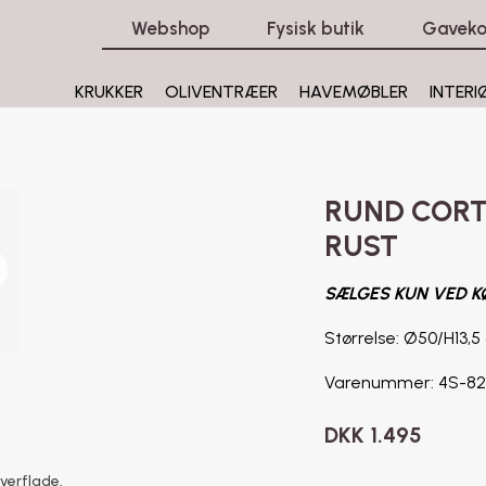
Webshop
Fysisk butik
Gaveko
KRUKKER
OLIVENTRÆER
HAVEMØBLER
INTERI
RUND CORT
RUST
SÆLGES KUN VED K
Størrelse: Ø5
Varenummer: 4S-8
DKK
1.495
overflade.