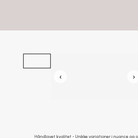
‹
›
Håndlavet kvalitet - Unikke variationer i nuance og 