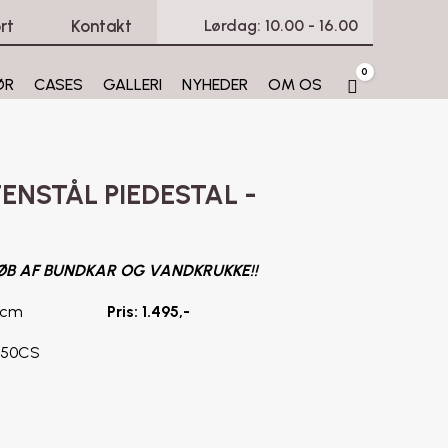
rt
Kontakt
Lørdag: 10.00 - 16.00
0
ØR
CASES
GALLERI
NYHEDER
OM OS
Cart
ENSTÅL PIEDESTAL -
ØB AF BUNDKAR OG VANDKRUKKE!!
0/H13,5 cm
Pris: 1.495,-
250CS