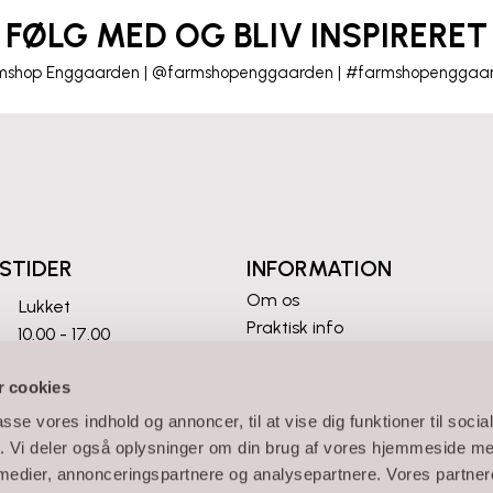
FØLG MED OG BLIV INSPIRERET
mshop Enggaarden | @farmshopenggaarden | #farmshopenggaa
ing fik et ekstra pift på restaurantens
Håndlavet. Unika. Frostsi
terrasse.
Hos Farmshop Enggaarden finder du hån
nt Krabben, Vallensbæk Strand
masser af karakter. Ikke to er helt ens,
 via link i bio eller på hjemmesiden uden
til noget særligt.
cases.
De smukke krukker er frostsikre, så de ka
benivallensbæk #farmshopenggaarden
og kun blive endnu smukkere 
er #frostsikrekrukker #kundecase
STIDER
INFORMATION
Kom forbi og oplev dem i virkeligheden 
og mærkes.
15
0
Om os
Lukket
Vi glæder os til at byde jer ve
Praktisk info
: 10.00 - 17.00
#farmshopenggaarden #unikakrukk
Gavekort
helligdage: 10.00-16.00
#frostsikrekrukker #haveins
Handelsbetingelser
 cookies
34
0
anuar og februar
Persondatapolitik
passe vores indhold og annoncer, til at vise dig funktioner til soci
Cookiepolitik
fik. Vi deler også oplysninger om din brug af vores hjemmeside m
 medier, annonceringspartnere og analysepartnere. Vores partne