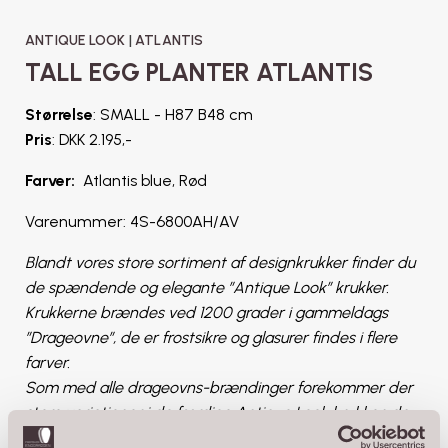
ANTIQUE LOOK
|
ATLANTIS
TALL EGG PLANTER ATLANTIS
Størrelse
: SMALL - H87 B48 cm
Pris
: DKK 2.195,-
Farver:
Atlantis blue, Rød
Varenummer: 4S-6800AH/AV
Blandt vores store sortiment af designkrukker finder du
de spændende og elegante ”Antique Look” krukker.
Krukkerne brændes ved 1200 grader i gammeldags
”Drageovne”, de er frostsikre og glasurer findes i flere
farver.
Som med alle drageovns-brændinger forekommer der
store variationer i de færdige Antique Look krukker, da
vejr og vind påvirker både fremstilling i Vietnam – og