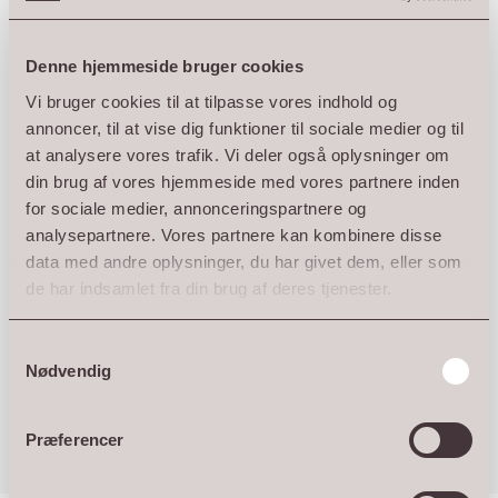
udseende i Danmark.
DKK
2.195
Denne hjemmeside bruger cookies
Vi bruger cookies til at tilpasse vores indhold og
Farver
annoncer, til at vise dig funktioner til sociale medier og til
at analysere vores trafik. Vi deler også oplysninger om
din brug af vores hjemmeside med vores partnere inden
for sociale medier, annonceringspartnere og
Ryd
analysepartnere. Vores partnere kan kombinere disse
data med andre oplysninger, du har givet dem, eller som
TALL
TILFØJ TIL KURV
de har indsamlet fra din brug af deres tjenester.
EGG
PLANTER
ATLANTIS
Samtykkevalg
antal
Nødvendig
Specifikationer
Præferencer