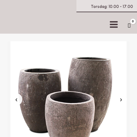
Torsdag: 10.00 - 17.00
0
Ca
‹
›