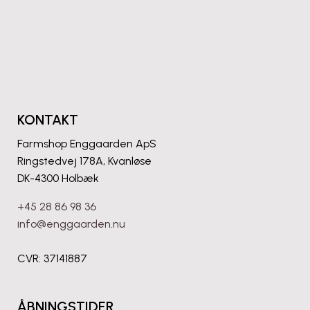
mandagen. Kig forbi og lad dig inspirere.
#farmshopenggaarden #unikakrukker
🌿
Der findes sjældent én rigtig løsning. Det
#håndlavet #frostsikrekrukker
vigtigste er, at sammensætningen passer
#farmshopenggaarden #krukker
#haveinspiration
til netop din have, terrasse eller indgang.
#haveinspiration #planter #haveglæde
Hos Farmshop Enggaarden hjælper vi
34
0
gerne med at finde den kombination, der
22
0
skaber balance, personlighed og et
udtryk, du bliver glad for.
Nogle gange er det netop samspillet
mellem krukkerne, der gør hele
forskellen.
KONTAKT
Er du i tvivl om, hvad der passer sammen,
så kig forbi – vi hjælper gerne med at
Farmshop Enggaarden ApS
finde den helt rigtige kombination.
Ringstedvej 178A, Kvanløse
#farmshopenggaarden #krukker
DK-4300 Holbæk
#frostsikrekrukker #haveinspiration
#unikakrukker
+45 28 86 98 36
82
2
info@enggaarden.nu
CVR: 37141887
ÅBNINGSTIDER