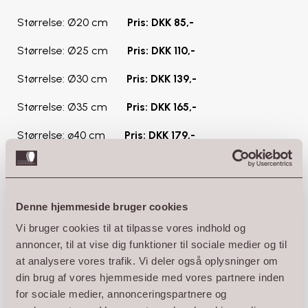
Størrelse: Ø20 cm
Pris: DKK 85,-
Størrelse: Ø25 cm
Pris: DKK 110,-
Størrelse: Ø30 cm
Pris: DKK 139,-
Størrelse: Ø35 cm
Pris: DKK 165,-
Størrelse: ø40 cm
Pris: DKK 179,-
Størrelse: ø45 cm
Pris: DKK 235,-
Varenummer: PA-71
Denne hjemmeside bruger cookies
Vores smukke og karakteristiske terracotta-krukker
Vi bruger cookies til at tilpasse vores indhold og
bliver produceret på Kreta. De er alle håndlavede og
annoncer, til at vise dig funktioner til sociale medier og til
bliver brændt ved 1200 grader med knuste olivenkerner
at analysere vores trafik. Vi deler også oplysninger om
som brændsel. Efter brænding bliver krukkerne
din brug af vores hjemmeside med vores partnere inden
hærdede med koldt vand, som lukker eventuelle ”porer”
for sociale medier, annonceringspartnere og
i leret og til slut bores fornødne huller, så overskydende