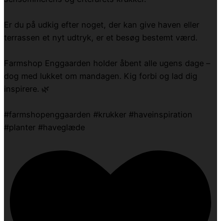
Er du på udkig efter noget, der kan give haven eller
terrassen et nyt udtryk, er et besøg bestemt værd.
Farmshop Enggaarden holder åbent alle ugens dage –
dog med lukket om mandagen. Kig forbi og lad dig
inspirere. 🌿
#farmshopenggaarden #krukker #haveinspiration
#planter #haveglæde