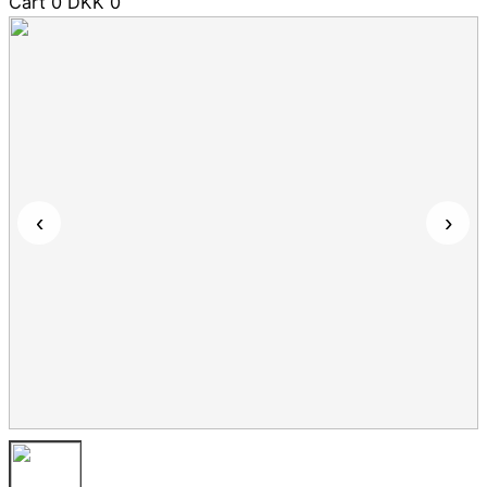
Cart
0
DKK
0
‹
›