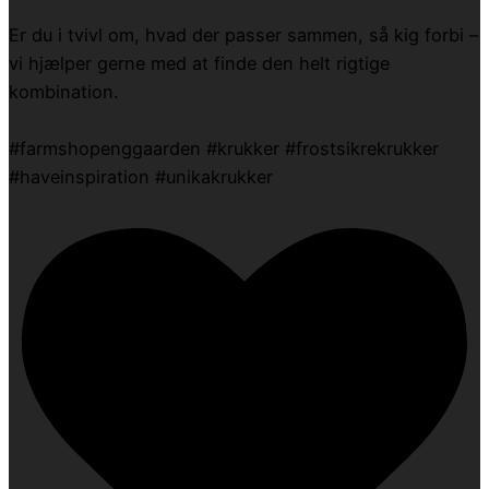
Er du i tvivl om, hvad der passer sammen, så kig forbi –
vi hjælper gerne med at finde den helt rigtige
kombination.
#farmshopenggaarden #krukker #frostsikrekrukker
#haveinspiration #unikakrukker