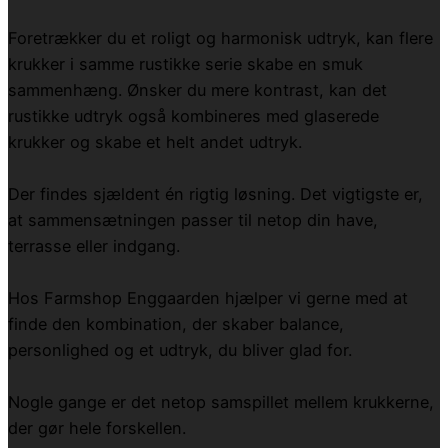
Foretrækker du et roligt og harmonisk udtryk, kan flere
krukker i samme rustikke serie skabe en smuk
sammenhæng. Ønsker du mere kontrast, kan det
rustikke udtryk også kombineres med glaserede
krukker og skabe et helt andet udtryk.
Der findes sjældent én rigtig løsning. Det vigtigste er,
at sammensætningen passer til netop din have,
terrasse eller indgang.
Hos Farmshop Enggaarden hjælper vi gerne med at
finde den kombination, der skaber balance,
personlighed og et udtryk, du bliver glad for.
Nogle gange er det netop samspillet mellem krukkerne,
der gør hele forskellen.