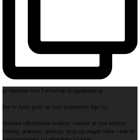
🌿 Nyheder hos Farmshop Enggaarden 🌿
Der er fyldt godt op med inspiration lige nu.
Smukke håndlavede krukker, masser af nye planter,
husløg, græsser, alunrod, lyng og meget mere – klar til
sensommerens og efterårets krukker.