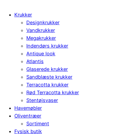
Krukker
Designkrukker
Vandkrukker
Megakrukker
Indendørs krukker
Antique look
Atlantis
Glaserede krukker
Sandblæste krukker
Terracotta krukker
Rød Terracotta krukker
Stentøjsvaser
Havemøbler
Oliventræer
Sortiment
Fysisk butik