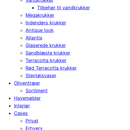
Vandkrukker
Tilbehør til vandkrukker
Megakrukker
Indendørs krukker
Antique look
Atlantis
Glaserede krukker
Sandblæste krukker
Terracotta krukker
Rød Terracotta krukker
Stentøjsvaser
Oliventræer
Sortiment
Havemøbler
Interiør
Cases
Privat
Erhverv