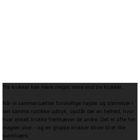
Tre krukker kan være meget mere end tre krukker.
Når vi sammensætter forskellige højder og størrelser i
det samme rustikke udtryk, opstår der en helhed, hvor
hver enkelt krukke fremhæver de andre. Det er ofte her,
magien sker – og en gruppe krukker bliver til et lille
kunstværk.