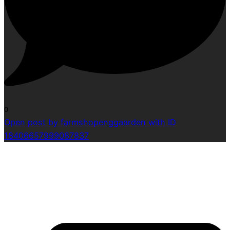
0
Open post by farmshopenggaarden with ID
18406657999087837