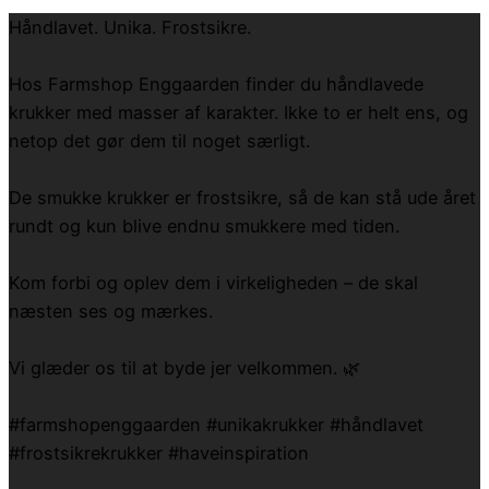
Håndlavet. Unika. Frostsikre.
Hos Farmshop Enggaarden finder du håndlavede
krukker med masser af karakter. Ikke to er helt ens, og
netop det gør dem til noget særligt.
De smukke krukker er frostsikre, så de kan stå ude året
rundt og kun blive endnu smukkere med tiden.
Kom forbi og oplev dem i virkeligheden – de skal
næsten ses og mærkes.
Vi glæder os til at byde jer velkommen. 🌿
#farmshopenggaarden #unikakrukker #håndlavet
#frostsikrekrukker #haveinspiration