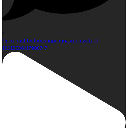
2
Open post by farmshopenggaarden with ID
18018506117908747