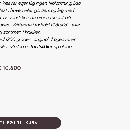
 kræver egentlig ingen tilplantning. Lad
est i haven eller gården, og leg med
ld, fx. vandskurede grene fundet på
ven -skiftende i forhold til årstid - eller
øj sammen i krukken.
d 1200 grader i original drageovn, er
ler, så den er
frostsikker
og aldrig
s!
Prisinterval:
K
10.500
DKK 8.500
til
DKK 10.500
TILFØJ TIL KURV