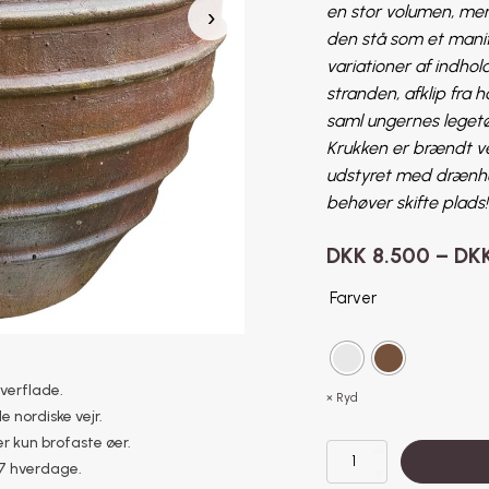
en stor volumen, men
›
den stå som et manif
variationer af indho
stranden, afklip fra ha
saml ungernes leget
Krukken er brændt ve
udstyret med drænhul
behøver skifte plad
DKK
8.500
–
DK
Farver
overflade.
Ryd
e nordiske vejr.
r kun brofaste øer.
TØNDE
–7 hverdage.
MED