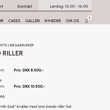
rt
Kontakt
Lørdag: 10.00 - 16.00
0
ØR
CASES
GALLERI
NYHEDER
OM OS
Cart
NTIS
|
MEGAKRUKKER
 RILLER
103 cm
Pris: DKK 8.500,-
e
103 cm
Pris: DKK 10.500,-
066
ntik-look" krukke med sine brede riller har