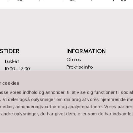
ing fik et ekstra pift på restaurantens
Håndlavet. Unika. Frostsi
terrasse.
Hos Farmshop Enggaarden finder du hån
nt Krabben, Vallensbæk Strand
masser af karakter. Ikke to er helt ens,
 via link i bio eller på hjemmesiden uden
til noget særligt.
cases.
De smukke krukker er frostsikre, så de ka
benivallensbæk #farmshopenggaarden
og kun blive endnu smukkere 
er #frostsikrekrukker #kundecase
STIDER
INFORMATION
Kom forbi og oplev dem i virkeligheden 
og mærkes.
15
0
Om os
Lukket
Vi glæder os til at byde jer ve
Praktisk info
: 10.00 - 17.00
#farmshopenggaarden #unikakrukk
Gavekort
helligdage: 10.00-16.00
#frostsikrekrukker #haveins
Handelsbetingelser
 cookies
34
0
anuar og februar
Persondatapolitik
passe vores indhold og annoncer, til at vise dig funktioner til soci
Cookiepolitik
fik. Vi deler også oplysninger om din brug af vores hjemmeside m
 medier, annonceringspartnere og analysepartnere. Vores partne
ndre oplysninger, du har givet dem, eller som de har indsamlet 