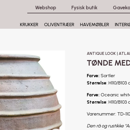
Webshop
Fysisk butik
Gaveko
KRUKKER
OLIVENTRÆER
HAVEMØBLER
INTERI
ANTIQUE LOOK
|
ATLA
TØNDE MED
Farve:
Sortler
Størrelse
: H110/B
Farve:
Oceanic whit
Størrelse
: H110/B
Varenummer: TD-11
Den rå og rustikke "A