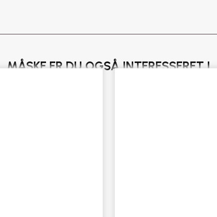
RILLER
antal
MÅSKE ER DU OGSÅ INTERESSERET I