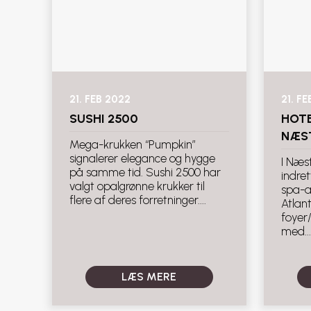
21. FEB 2022
21. F
SUSHI 2500
HOTE
NÆS
Mega-krukken “Pumpkin”
signalerer elegance og hygge
I Næst
på samme tid. Sushi 2500 har
indre
valgt opalgrønne krukker til
spa-a
flere af deres forretninger....
Atlant
foyer
med...
LÆS MERE