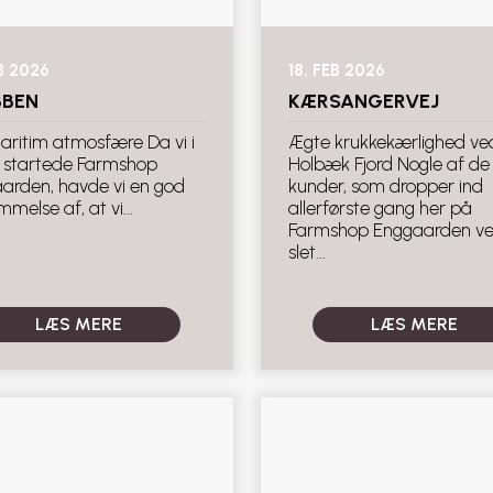
EB 2026
18. FEB 2026
BBEN
KÆRSANGERVEJ
maritim atmosfære Da vi i
Ægte krukkekærlighed ve
id startede Farmshop
Holbæk Fjord Nogle af de
arden, havde vi en god
kunder, som dropper ind
melse af, at vi...
allerførste gang her på
Farmshop Enggaarden v
slet...
LÆS MERE
LÆS MERE