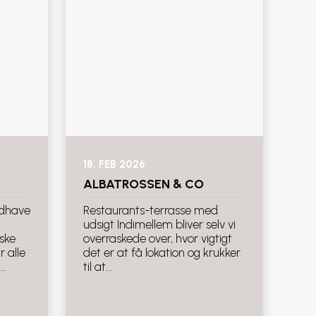
18. FEB 2026
ALBATROSSEN & CO
rdhave
Restaurants-terrasse med
udsigt Indimellem bliver selv vi
ske
overraskede over, hvor vigtigt
 alle
det er at få lokation og krukker
..
til at...