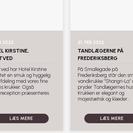
EB 2022
21. FEB 2022
L KIRSTINE,
TANDLÆGERNE PÅ
TVED
FREDERIKSBERG
ved har Hotel Kirstine
På Smallegade på
ttet en smuk og hyggelig
Frederiksberg står den s
fdeling med vores fine
vandkrukke ”Shangri-La” 
is krukker. Også
pryder Tandlægernes hus
/reception præsenteres
Krukken er elegant og
majestætisk og klæder...
LÆS MERE
LÆS MERE