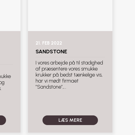
21. FEB 2022
SANDSTONE
I vores arbejde på til stadighed
af præsentere vores smukke
krukker på bedst tænkelige vis,
mukke
har vi mødt firmaet
og
”Sandstone”,...
.
LÆS MERE