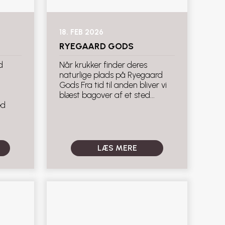
18. FEB 2026
RYEGAARD GODS
d
Når krukker finder deres
naturlige plads på Ryegaard
Gods Fra tid til anden bliver vi
blæst bagover af et sted...
ed
LÆS MERE