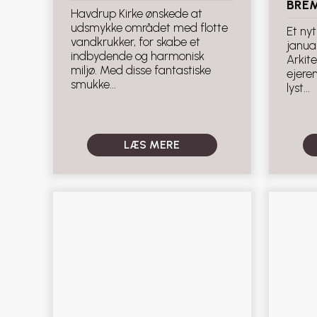
BRE
Havdrup Kirke ønskede at
udsmykke området med flotte
Et nyt
vandkrukker, for skabe et
januar
indbydende og harmonisk
Arkit
miljø. Med disse fantastiske
ejere
smukke...
lyst...
LÆS MERE