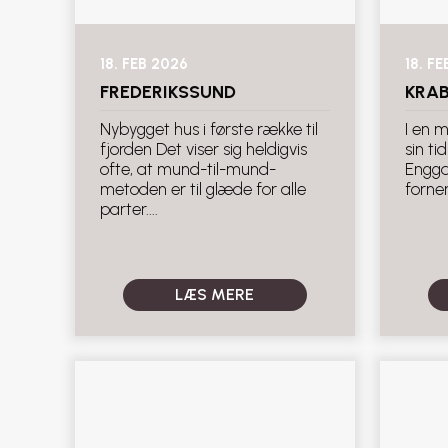
18. FEB 2026
18. F
FREDERIKSSUND
KRA
Nybygget hus i første række til
I en 
fjorden Det viser sig heldigvis
sin t
ofte, at mund-til-mund-
Engga
metoden er til glæde for alle
fornem
parter....
LÆS MERE