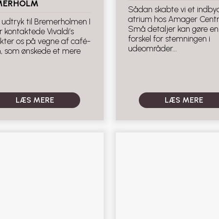
MERHOLM
Sådan skabte vi et indb
atrium hos Amager Centr
 udtryk til Bremerholmen I
Små detaljer kan gøre en
 kontaktede Vivaldi’s
forskel for stemningen i
ekter os på vegne af café-
udeområder...
n, som ønskede et mere
LÆS MERE
LÆS MERE