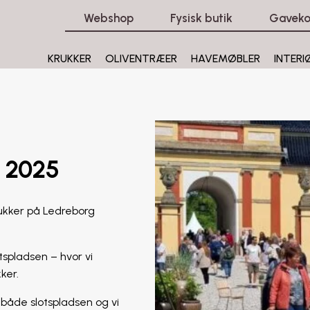
Webshop
Fysisk butik
Gaveko
KRUKKER
OLIVENTRÆER
HAVEMØBLER
INTERI
e 2025
rukker på Ledreborg
tspladsen – hvor vi
ker.
både slotspladsen og vi