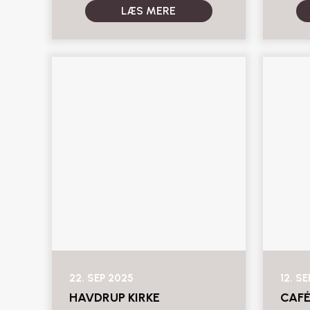
LÆS MERE
22. SEP 2025
12. S
HAVDRUP KIRKE
CAFÉ