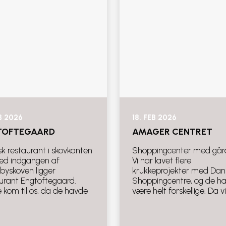
EB 2026
18. FEB 2026
TOFTEGAARD
AMAGER CENTRET
sk restaurant i skovkanten
Shoppingcenter med gå
ved indgangen af
Vi har lavet flere
byskoven ligger
krukkeprojekter med Dan
urant Engtoftegaard.
Shoppingcentre, og de har
e kom til os, da de havde
være helt forskellige. Da vi.