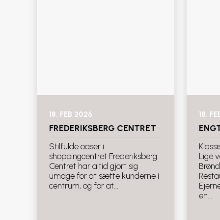
18. FEB 2026
18. F
FREDERIKSBERG CENTRET
ENG
Stilfulde oaser i
Klassi
shoppingcentret Frederiksberg
Lige 
Centret har altid gjort sig
Brønd
umage for at sætte kunderne i
Resta
centrum, og for at...
Ejern
en...