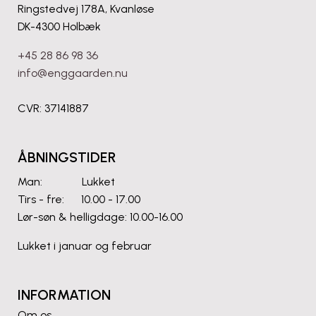
Ringstedvej 178A, Kvanløse
#farmshopenggaarden #krukker
#frostsikrekrukker #haveinspiration
DK-4300 Holbæk
#unikakrukker
+45 28 86 98 36
82
2
info@enggaarden.nu
CVR: 37141887
ÅBNINGSTIDER
Man: Lukket
Tirs - fre: 10.00 - 17.00
Lør-søn & helligdage: 10.00-16.00
Lukket i januar og februar
INFORMATION
Om os